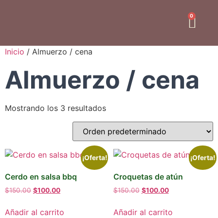
0
Inicio
/ Almuerzo / cena
Almuerzo / cena
Mostrando los 3 resultados
¡Oferta!
¡Oferta!
Cerdo en salsa bbq
Croquetas de atún
$
150.00
$
100.00
$
150.00
$
100.00
Añadir al carrito
Añadir al carrito